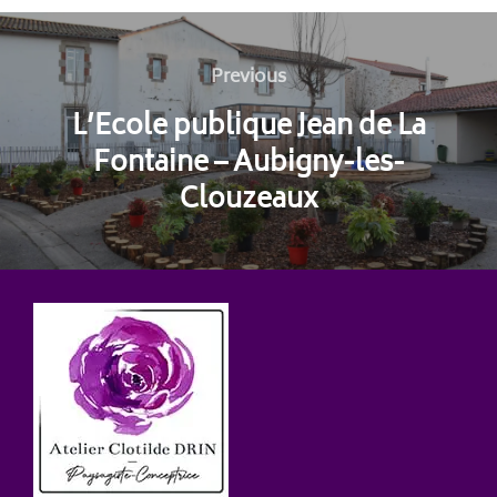
Navigation
de
Previous
Previous
l’article
L’Ecole publique Jean de La
Fontaine – Aubigny-les-
Clouzeaux